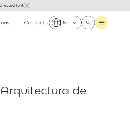
irected to it.
omos
Contacto
INT
 Arquitectura de