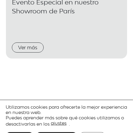
Evento Especial en nuestro
Showroom de París
Ver más
web@grupoblux.com
|
(+34) 946 827 272
Utilizamos cookies para ofrecerte la mejor experiencia
© Copyright 2026 blux. Todos los derechos
en nuestra web.
reservados.
Puedes aprender más sobre qué cookies utilizamos o
Newsletter
|
Política de privacidad
|
Política de
ajustes
desactivarlas en los
.
gestión