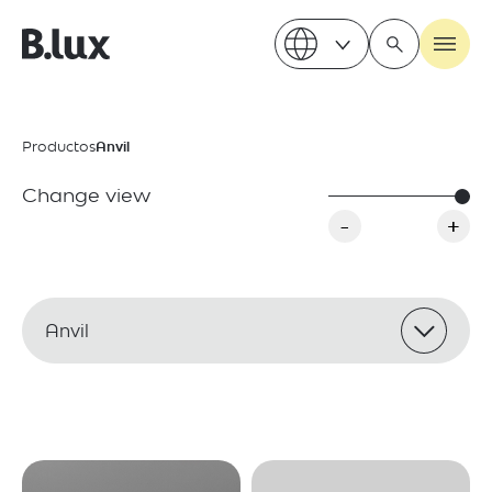
Productos
Anvil
Change view
-
+
Anvil