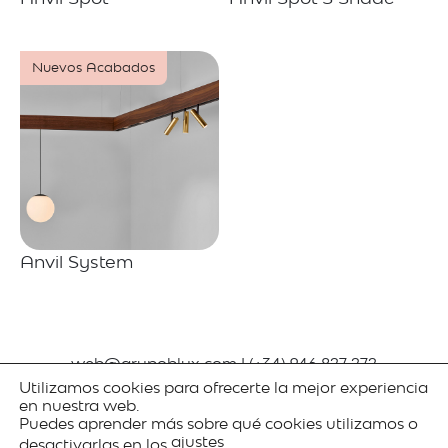
Nuevos Acabados
Anvil System
web@grupoblux.com
|
(+34) 946 827 272
© Copyright 2026 blux. Todos los derechos
Utilizamos cookies para ofrecerte la mejor experiencia
reservados.
en nuestra web.
Newsletter
|
Política de privacidad
|
Política de
Puedes aprender más sobre qué cookies utilizamos o
gestión
ajustes
desactivarlas en los
.