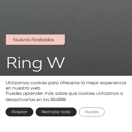
Nuevos Acabados
Ring W
Utilizamos cookies para ofrecerte la mejor experiencia
Productos
Decorative
Ring
en nuestra web.
Puedes aprender más sobre qué cookies utilizamos o
lighting
ajustes
desactivarlas en los
.
Aceptar
Rechazar todo
Ajustes