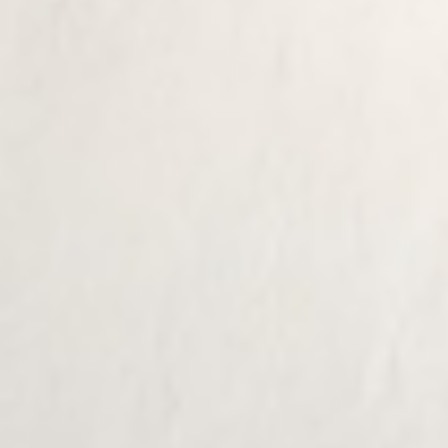
SUSCRÍBASE A NUESTRO BOLETÍN
Sólo la mejor inspiración,
noticias y eventos de B.lux