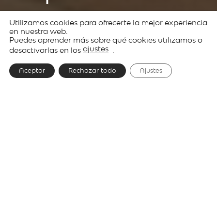
Utilizamos cookies para ofrecerte la mejor experiencia
Productos
Decorative
Kupetz
en nuestra web.
Puedes aprender más sobre qué cookies utilizamos o
lighting
ajustes
desactivarlas en los
.
Aceptar
Rechazar todo
Ajustes
Diseñador
e27, Tim Brauns