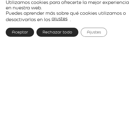
Utilizamos cookies para ofrecerte la mejor experiencia
en nuestra web.
Puedes aprender más sobre qué cookies utilizamos o
Proyectos
Colectividades
ajustes
desactivarlas en los
.
Aceptar
Rechazar todo
Ajustes
Proyecto
Wendy’s
-