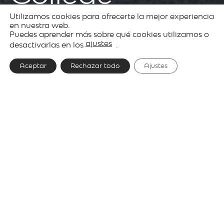
Utilizamos cookies para ofrecerte la mejor experiencia
en nuestra web.
Puedes aprender más sobre qué cookies utilizamos o
Proyectos
Colectividades
ajustes
desactivarlas en los
.
Aceptar
Rechazar todo
Ajustes
Proyecto
Monash College
by Jackson Clements Burrows