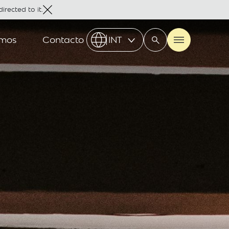
irected to it.
omos
Contacto
INT