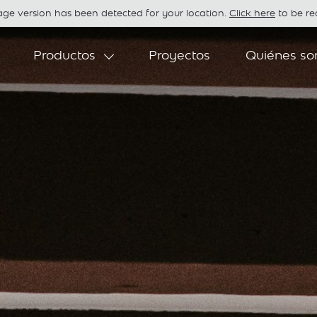
age version has been detected for your location.
Click here
to be red
Productos
Proyectos
Quiénes s