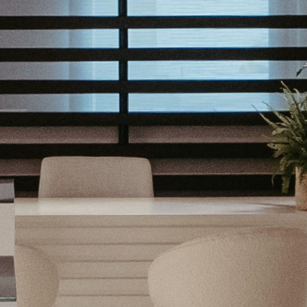
He leído y acepto los
té