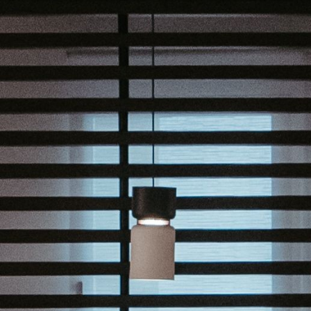
SUSCRÍBASE A NUEST
Sólo la mejor ins
eventos de B.lux