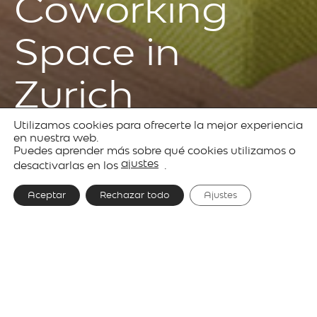
Coworking
Space in
Zurich
Utilizamos cookies para ofrecerte la mejor experiencia
en nuestra web.
Puedes aprender más sobre qué cookies utilizamos o
Proyectos
Colectividades
ajustes
desactivarlas en los
.
Aceptar
Rechazar todo
Ajustes