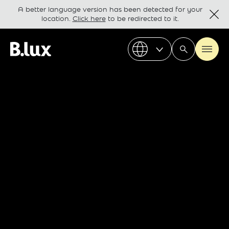
A better language version has been detected for your
location.
Click here
to be redirected to it.