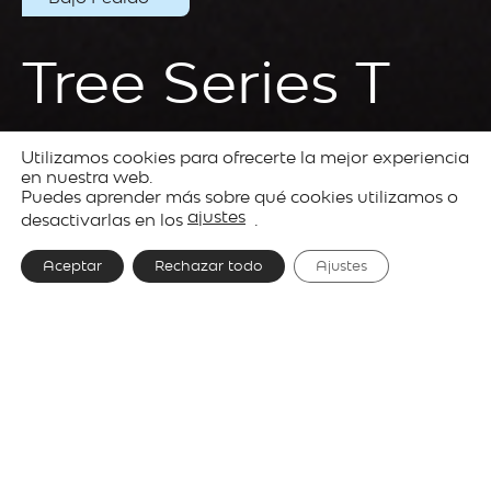
Tree Series T
Utilizamos cookies para ofrecerte la mejor experiencia
Productos
Decorative
Tree
en nuestra web.
Puedes aprender más sobre qué cookies utilizamos o
lighting
Series
ajustes
desactivarlas en los
.
Aceptar
Rechazar todo
Ajustes
Diseñador
Werner Aisslinger