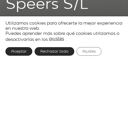
Speers S/L
Utilizamos cookies para ofrecerte la mejor experiencia
Productos
Decorative
Speers
en nuestra web.
Puedes aprender más sobre qué cookies utilizamos o
lighting
ajustes
desactivarlas en los
.
Aceptar
Rechazar todo
Ajustes
Diseñador
David Abad