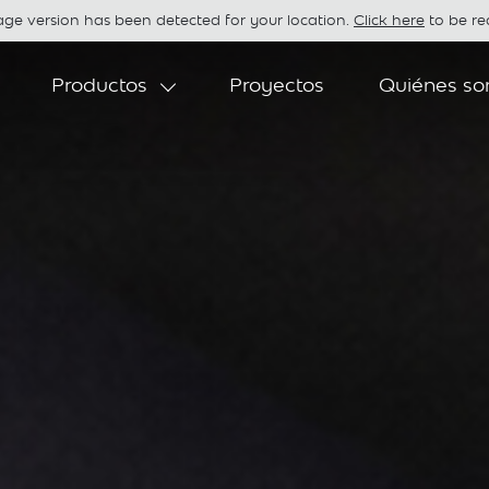
age version has been detected for your location.
Click here
to be red
Productos
Proyectos
Quiénes s