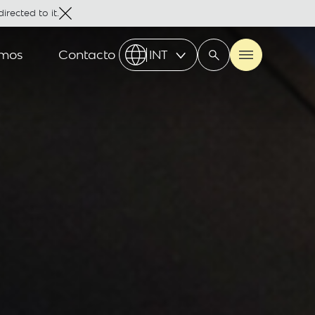
irected to it.
omos
Contacto
INT