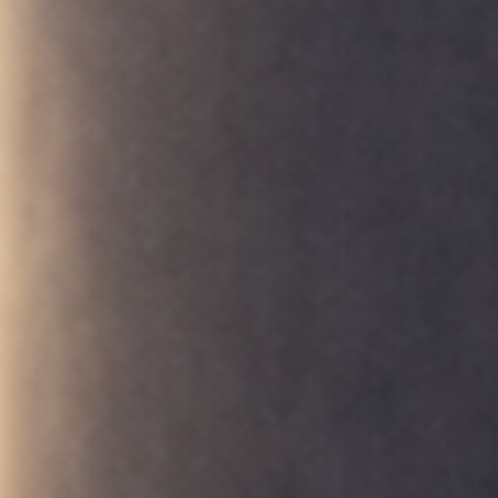
SUSCRÍBASE A NUEST
Sólo la mejor ins
eventos de B.lux