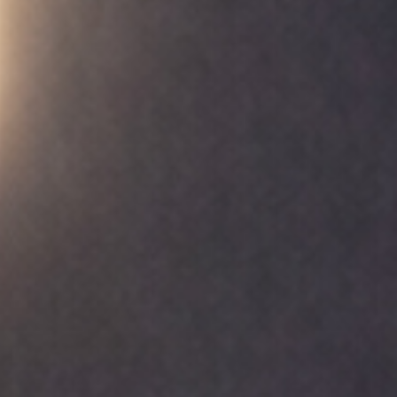
He leído y acepto los
té