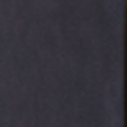
RO BOLETÍN
piración, noticias y