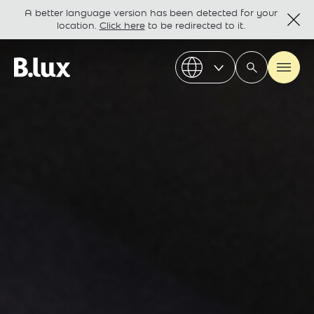
A better language version has been detected for your
location.
Click here
to be redirected to it.