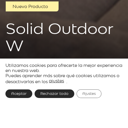
Nuevo Producto
Solid Outdoor
W
Utilizamos cookies para ofrecerte la mejor experiencia
Productos
Outdoor
Solid
en nuestra web.
Puedes aprender más sobre qué cookies utilizamos o
lighting
ajustes
desactivarlas en los
.
Aceptar
Rechazar todo
Ajustes