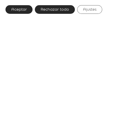
Aceptar
Rechazar todo
Ajustes
Diseñador
María Güell & Carrasquet