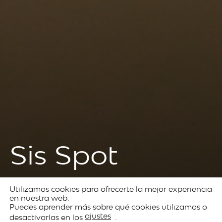
Sis Spot
Utilizamos cookies para ofrecerte la mejor experiencia
Productos
Architectural
Sis
en nuestra web.
Puedes aprender más sobre qué cookies utilizamos o
lighting
ajustes
desactivarlas en los
.