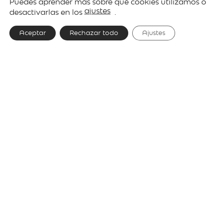
Puedes aprender más sobre qué cookies utilizamos o
lighting
ajustes
desactivarlas en los
.
Aceptar
Rechazar todo
Ajustes
Diseñador
Stone Designs
Proyectos