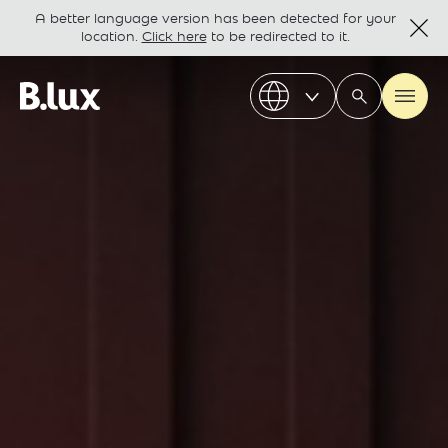
A better language version has been detected for your
location.
Click here
to be redirected to it.