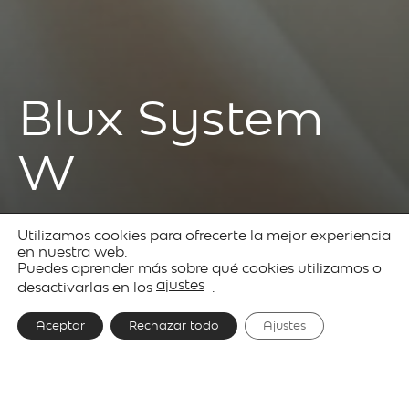
Blux System
W
Utilizamos cookies para ofrecerte la mejor experiencia
Productos
Decorative
Blux
en nuestra web.
Puedes aprender más sobre qué cookies utilizamos o
lighting
System
ajustes
desactivarlas en los
.
Aceptar
Rechazar todo
Ajustes