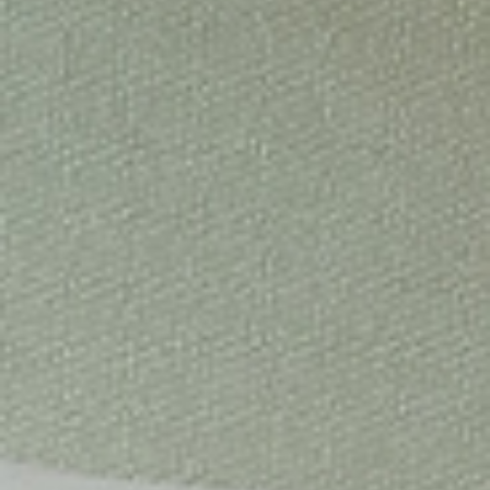
SUSCRÍBASE A NUESTRO BOLETÍN
Sólo la mejor inspiración,
noticias y eventos de B.lux
He leído y acepto los
términos y condiciones
.