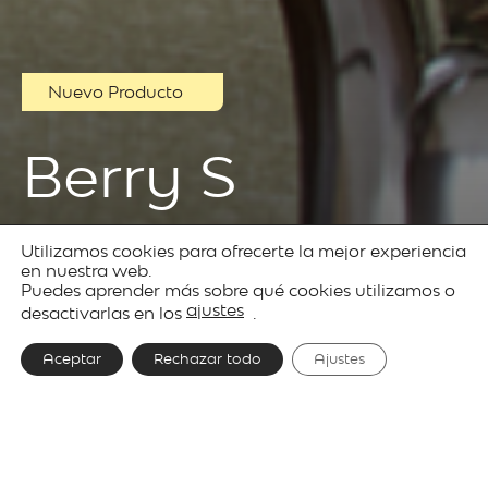
Nuevo Producto
Berry S
Utilizamos cookies para ofrecerte la mejor experiencia
Productos
Decorative
Berry
en nuestra web.
Puedes aprender más sobre qué cookies utilizamos o
lighting
ajustes
desactivarlas en los
.
Aceptar
Rechazar todo
Ajustes