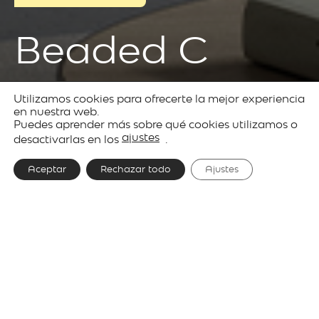
Beaded C
Utilizamos cookies para ofrecerte la mejor experiencia
Productos
Decorative
Beaded
en nuestra web.
Puedes aprender más sobre qué cookies utilizamos o
lighting
ajustes
desactivarlas en los
.
Aceptar
Rechazar todo
Ajustes
Diseñador
Werner Aisslinger