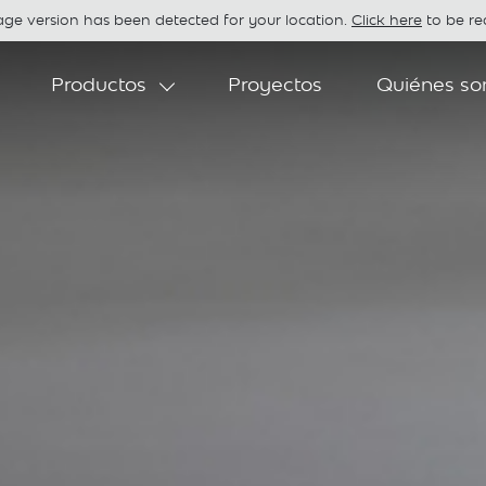
age version has been detected for your location.
Click here
to be red
Productos
Proyectos
Quiénes s