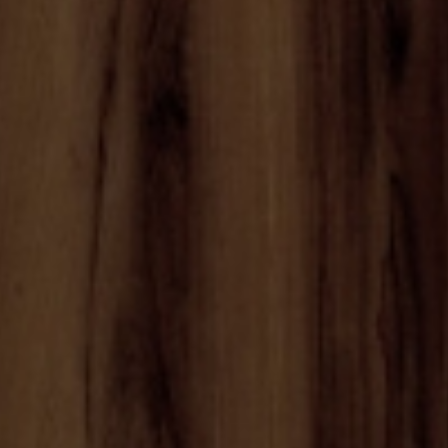
He leído y acepto los
té