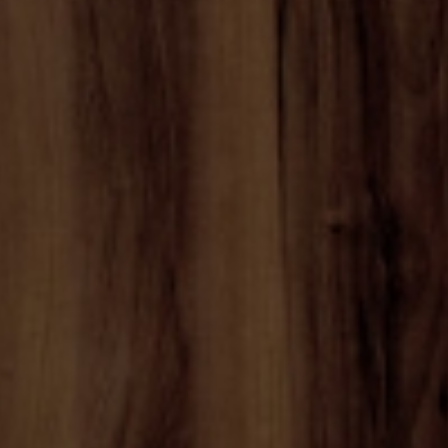
SUSCRÍBASE A NUEST
Sólo la mejor ins
eventos de B.lux