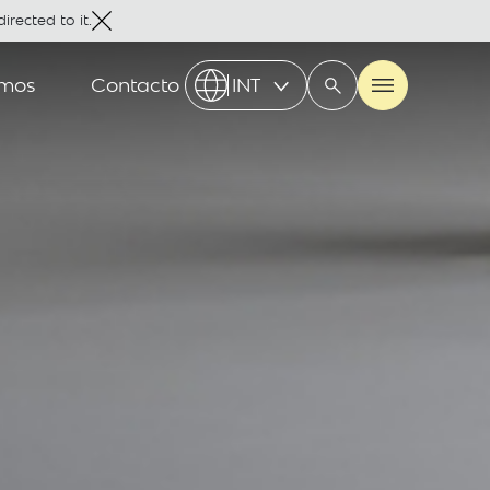
irected to it.
omos
Contacto
INT